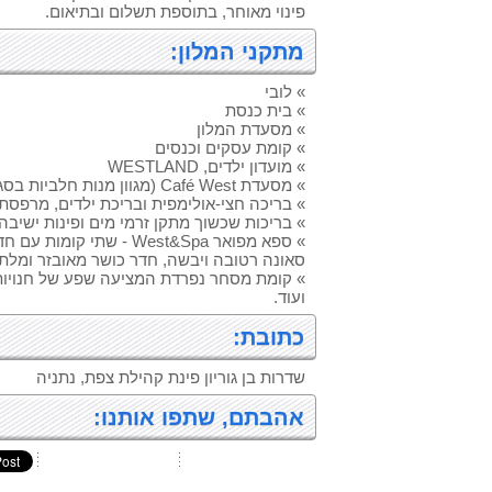
פינוי מאוחר, בתוספת תשלום ובתיאום.
מתקני המלון:
» לובי
» בית כנסת
» מסעדת המלון
» קומת עסקים וכנסים
» מועדון ילדים, WESTLAND
» מסעדת Café West (מגוון מנות חלביות בסגנון יווני).
» בריכה חצי-אולימפית ובריכת ילדים, מרפסת 
» בריכות שכשוך מתקן זרמי מים ופינות ישיבה 
» ספא מפואר West&Spa - שתי 
סאונה רטובה ויבשה, חדר כושר מאובזר ומלת
» קומת מסחר נפרדת המציעה שפע של חנויות, 
ועוד.
כתובת:
שדרות בן גוריון פינת קהילת צפת, נתניה
אהבתם, שתפו אותנו: