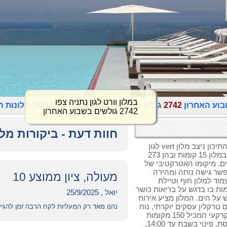
במלון וורט לגון נתניה צפו
בוע האחרון
2742
גולשים, ונעשו
15
הזמנות. בכל רשת מלונות הו
2742 גולשים בשבוע האחרון
חוות דעת - ביקורות מלון
על צוק גבוה, אל מול חופיו הקסומים של הים התיכון ניצב מלון vert לגון
נתניה. המעניק לאורחיו חווית אירוח יוקרתית. במלון 15 קומות ובהן 273
ם. מיקומו האטרקטיבי של
פשר גישה נוחה ומהירה
מעולה, ציון ממוצע 10
וד למלון חוף וטיילת
לויות הWellness - המתקיימות בו בדגש על בריאות כושר
יואל , 25/9/2025
 על הים. המלון מציע אירוח
י עסקים: בקומה ה-15, ממוקם טרקלין עסקים יוקרתי, נוח
נהנו מאד רק המעליות לקח הרבה זמן להגיע
ומאובזר בציוד החדיש ביותר. למלון חניון תת-קרקעי המכיל 150 מקומות
חניה חינם. במלון wi fi חינם. במלון יש בית כנסת. פינוי בשבת עד 14:00,