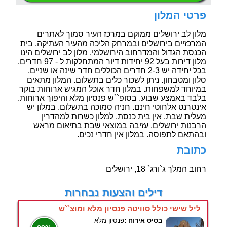
פרטי המלון
מלון לב ירושלים ממוקם במרכז העיר סמוך לאתרים
המרכזיים בירושלים ובמרחק הליכה מהעיר העתיקה, בית
הכנסת הגדול והמדרחוב הירושלמי. מלון לב ירושלים הינו
מלון דירות בעל 92 יחידות דיור המתחלקות ל - 97 חדרים.
בכל יחידה יש 2-3 חדרים הכוללים חדר שינה או שניים,
סלון ומטבחון. ניתן לשכור כלים בתשלום. המלון מתאים
במיוחד למשפחות. במלון חדר אוכל המגיש ארוחות בוקר
בלבד באמצע שבוע. בסופ``ש פנסיון מלא והיפוך ארוחות.
אינטרנט אלחוטי חינם. חניה סמוכה בתשלום. במלון יש
מעלית שבת, אין בית כנסת. למלון כשרות למהדרין
הרבנות ירושלים. עזיבה במוצאי שבת בתיאום מראש
ובהתאם לתפוסה. במלון אין חדרי נכים.
כתובת
רחוב המלך ג`ורג` 18, ירושלים
דילים והצעות נבחרות
ליל שישי כולל סוויטה פנסיון מלא ומוצ``ש
בסיס אירוח :
פנסיון מלא