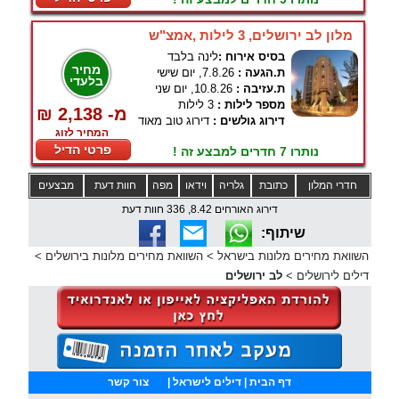
מלון לב ירושלים, 3 לילות ,אמצ"ש
בסיס אירוח :
לינה בלבד
מחיר
ת.הגעה :
7.8.26, יום שישי
בלעדי
ת.עזיבה :
10.8.26, יום שני
מספר לילות :
3 לילות
₪ 2,138 -מ
דירוג גולשים :
דירוג טוב מאוד
המחיר לזוג
פרטי הדיל
נותרו 7 חדרים למבצע זה !
חדרי המלון
כתובת
גלריה
וידאו
מפה
חוות דעת
מבצעים
דירוג האורחים 8.42, 336 חוות דעת
שיתוף:
השוואת מחירים מלונות בישראל
>
השוואת מחירים מלונות בירושלים
>
דילים לירושלים
>
לב ירושלים
דף הבית
| דילים לישראל |
צור קשר