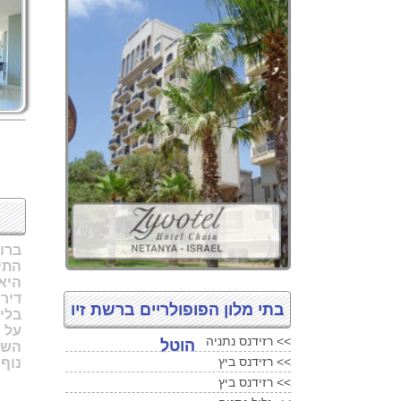
ברוכים
התיכ
היא
דיר
בתי מלון הפופולריים ברשת זיו
בלי 
על ח
<<
רזידנס נתניה
הוטל
<<
רזידנס ביץ
נוף 
<<
רזידנס ביץ