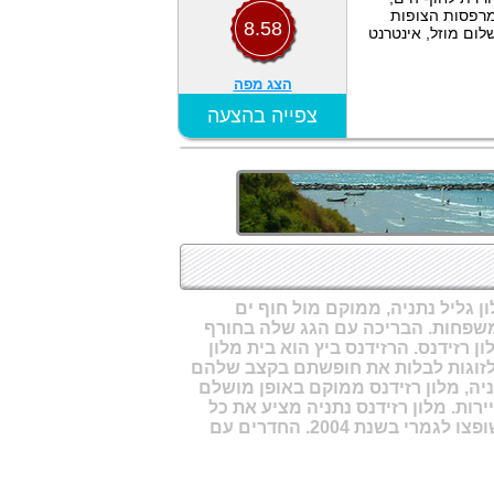
 מרפסות הצופות
8.58
לום מוזל, אינטרנט
הצג מפה
צפייה בהצעה
ממוקם מול חוף ים
שפחות. הבריכה עם הגג שלה בחורף
ון רזידנס. הרזידנס ביץ הוא בית מלון
ו לזוגות לבלות את חופשתם בקצב שלהם
ניה, מלון רזידנס ממוקם באופן מושלם
ירות. מלון רזידנס נתניה מציע את כל
השירותים כולל חניה חינם על בסיס מקום פנוי, רוב החדרים במלון שופצו לגמרי בשנת 2004. החדרים עם