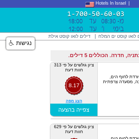
Hotels In Israel
 לואו קוסט ים המלח
|
דילים לואו קוסט אילת
נגישות
ציון גולשים על פי 313
חוות דעת
ורדת לחוף הים,
ינה, מסעדה צרפתית
8.17
הצג מפה
צפייה בהצעה
ציון גולשים על פי 629
חוות דעת
ורדת לחוף הים,