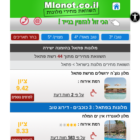
נגישות
טוב/ *3
טוב מאוד/ *4
מצויין/ *5
בחר תאריכים
מלונות פתאל בהזמנה ישירה
השוואת מחירים מתוך
44
רשת פתאל
השוואת מחירים מלונות בישראל
>
פתאל
מלון נוֹצֶ`ה ירושלים מרשת פתאל
ציון
רמת אירוח :
9.42
על פי
2
חוות דעת
מלונות בפתאל : 3 כוכבים - דירוג טוב
מלון לאונרדו אין ים המלח
ציון
רמת אירוח :
8.33
על פי
583
חוות דעת