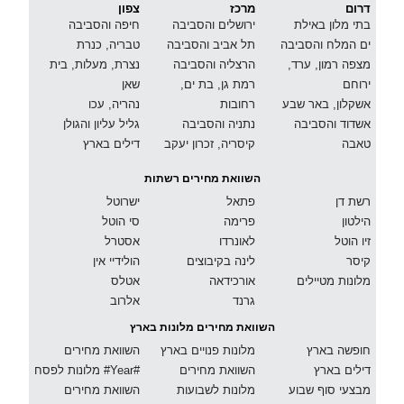
דרום
מרכז
צפון
בתי מלון באילת
ירושלים והסביבה
חיפה והסביבה
ים המלח והסביבה
תל אביב והסביבה
טבריה, כנרת
מצפה רמון, ערד,
הרצליה והסביבה
נצרת, מעלות, בית
ירוחם
רמת גן, בת ים,
שאן
אשקלון, באר שבע
רחובות
נהריה, עכו
אשדוד והסביבה
נתניה והסביבה
גליל עליון והגולן
טאבה
קיסריה, זכרון יעקב
דילים בארץ
השוואת מחירים רשתות
רשת דן
פתאל
ישרוטל
הילטון
פרימה
סי הוטל
זיו הוטל
לאונרדו
אסטרל
קיסר
לינה בקיבוצים
הולידיי אין
מלונות מטיילים
אורכידאה
אטלס
גרנד
אלרוב
השוואת מחירים מלונות בארץ
חופשה בארץ
מלונות פנויים בארץ
השוואת מחירים
דילים בארץ
השוואת מחירים
מלונות לפסח #Year#
מבצעי סוף שבוע
מלונות לשבועות
השוואת מחירים