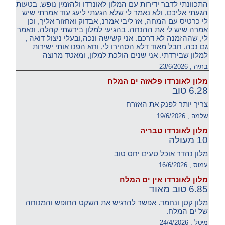
התכוונתי לדבר ידירות עם המלון לאונרדו ולהזמין נופש. בטעות
הגעתי אליכם, ולא נאמר לי שלא הגעתי ליעג עוד אמרתי שיש
לי כרטיס עם המחה, אז ליבי אמרנ, אבדוק ואחזור אליך, וכן
אמרה שיש לי את ההנחה. בהגיעי למלון בירשתי קהלה, ונאמר
לי, שההזמנה לא דרכם. אני קשישה ונכה,ובעלי ניצול דואה ,
גם נכה. חבל מאוד דלא הסהירו לי, וחא הפנו אותי ישירות
למלון שבירדתי. אני שנים הולכת למלון, ומאטד מרוצה
בתיה , 23/6/2026
מלון לאונרדו פלאזה ים המלח
6.28 טוב
צריך יותר לפנק את האזרח
שלמה , 19/6/2026
מלון לאונרדו טבריה
10 מעולה
מלון נהדר אוכל טעים יחס טוב
עמוס , 16/6/2026
מלון לאונרדו אין ים המלח
6.85 טוב מאוד
מלון קטן ונחמד. אפשר להרגיש את השקט החופש והמנוחה
של ים המלח.
מיטל , 24/4/2026