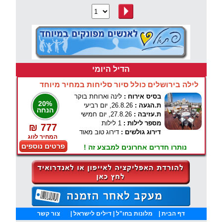
הדיל היומי
לילה בירושלים כולל סיור סליחות במחיר מיוחד
בסיס אירוח :
לינה וארוחת בוקר
20%
ת.הגעה :
26.8.26, יום רביעי
הנחה
ת.עזיבה :
27.8.26, יום חמישי
מספר לילות :
1 לילות
₪ 777
דירוג גולשים :
דירוג טוב מאוד
המחיר לזוג
פרטים נוספים
נותרו חדרים אחרונים למבצע זה !
דף הבית
|
מלונות בחו"ל
| דילים לישראל |
צור קשר