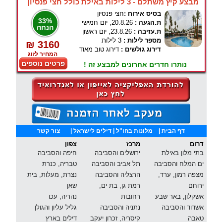
מבצע קיץ משתלם - 3 לילות באילת כולל חצי פנסיון
בסיס אירוח :
חצי פנסיון
33%
ת.הגעה :
20.8.26, יום חמישי
הנחה
ת.עזיבה :
23.8.26, יום ראשון
מספר לילות :
3 לילות
₪ 3160
דירוג גולשים :
דירוג טוב מאוד
המחיר לזוג
פרטים נוספים
נותרו חדרים אחרונים למבצע זה !
דף הבית
|
מלונות בחו"ל
| דילים לישראל |
צור קשר
דרום
מרכז
צפון
בתי מלון באילת
ירושלים והסביבה
חיפה והסביבה
ים המלח והסביבה
תל אביב והסביבה
טבריה, כנרת
מצפה רמון, ערד,
הרצליה והסביבה
נצרת, מעלות, בית
ירוחם
רמת גן, בת ים,
שאן
אשקלון, באר שבע
רחובות
נהריה, עכו
אשדוד והסביבה
נתניה והסביבה
גליל עליון והגולן
טאבה
קיסריה, זכרון יעקב
דילים בארץ