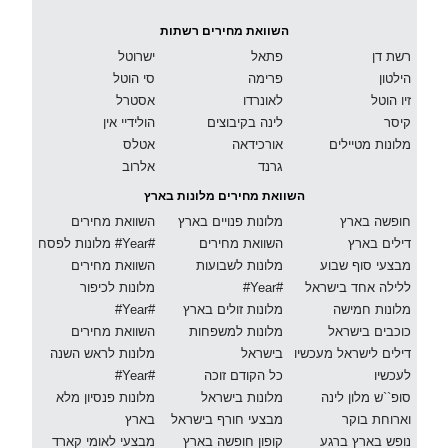
השוואת מחירים רשתות
רשת דן
פתאל
ישרוטל
הילטון
פרימה
סי הוטל
זיו הוטל
לאונרדו
אסטרל
קיסר
לינה בקיבוצים
הולידיי אין
מלונות מטיילים
אורכידאה
אטלס
גרנד
אלרוב
השוואת מחירים מלונות בארץ
חופשה בארץ
מלונות פנויים בארץ
השוואת מחירים
דילים בארץ
השוואת מחירים
מלונות לפסח #Year#
מבצעי סוף שבוע
מלונות לשבועות
השוואת מחירים
ללילה אחד בישראל
#Year#
מלונות לכיפור
מלונות חמישה
מלונות זולים בארץ
#Year#
כוכבים בישראל
מלונות למשפחות
השוואת מחירים
דילים לישראל מעכשיו
בישראל
מלונות לראש השנה
לעכשיו
כל הקודם זוכה
#Year#
סופ``ש מלון לינה
מלונות בישראל
מלונות פנסיון מלא
וארוחת בוקר
מבצעי חורף בישראל
בארץ
נופש בארץ ברגע
קופון חופשה בארץ
מבצעי לאומי קארד