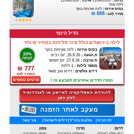
כניסה :
11/08/2026
עזיבה :
12/08/2026
לילה אחד
בסיס אירוח :
לינה וארוחת בוקר
888 ₪
מחיר לזוג :
הדיל היומי
לילה בירושלים כולל סיור סליחות במחיר מיוחד
בסיס אירוח :
לינה וארוחת בוקר
20%
ת.הגעה :
26.8.26, יום רביעי
הנחה
ת.עזיבה :
27.8.26, יום חמישי
מספר לילות :
1 לילות
₪ 777
דירוג גולשים :
דירוג טוב מאוד
המחיר לזוג
פרטים נוספים
נותרו חדרים אחרונים למבצע זה !
דף הבית
|
מלונות בחו"ל
| דילים לישראל |
צור קשר
דרום
מרכז
צפון
בתי מלון באילת
ירושלים והסביבה
חיפה והסביבה