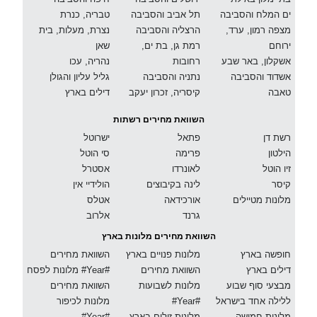
ים המלח והסביבה
תל אביב והסביבה
טבריה, כנרת
מצפה רמון, ערד,
הרצליה והסביבה
נצרת, מעלות, בית
ירוחם
רמת גן, בת ים,
שאן
אשקלון, באר שבע
רחובות
נהריה, עכו
אשדוד והסביבה
נתניה והסביבה
גליל עליון והגולן
טאבה
קיסריה, זכרון יעקב
דילים בארץ
השוואת מחירים רשתות
רשת דן
פתאל
ישרוטל
הילטון
פרימה
סי הוטל
זיו הוטל
לאונרדו
אסטרל
קיסר
לינה בקיבוצים
הולידיי אין
מלונות מטיילים
אורכידאה
אטלס
גרנד
אלרוב
השוואת מחירים מלונות בארץ
חופשה בארץ
מלונות פנויים בארץ
השוואת מחירים
דילים בארץ
השוואת מחירים
מלונות לפסח #Year#
מבצעי סוף שבוע
מלונות לשבועות
השוואת מחירים
ללילה אחד בישראל
#Year#
מלונות לכיפור
מלונות חמישה
מלונות זולים בארץ
#Year#