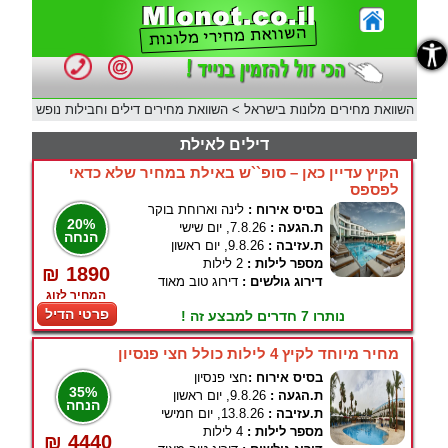
נגישות
השוואת מחירים מלונות בישראל
>
השוואת מחירים דילים וחבילות נופש
דילים לאילת
הקיץ עדיין כאן – סופ``ש באילת במחיר שלא כדאי
לפספס
בסיס אירוח :
לינה וארוחת בוקר
20%
ת.הגעה :
7.8.26, יום שישי
הנחה
ת.עזיבה :
9.8.26, יום ראשון
מספר לילות :
2 לילות
₪ 1890
דירוג גולשים :
דירוג טוב מאוד
המחיר לזוג
פרטי הדיל
נותרו 7 חדרים למבצע זה !
מחיר מיוחד לקיץ 4 לילות כולל חצי פנסיון
בסיס אירוח :
חצי פנסיון
35%
ת.הגעה :
9.8.26, יום ראשון
הנחה
ת.עזיבה :
13.8.26, יום חמישי
מספר לילות :
4 לילות
₪ 4440