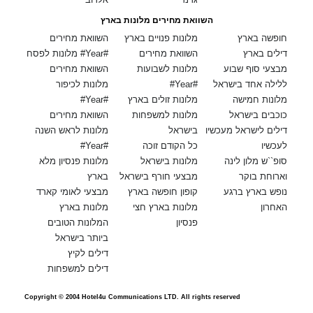
השוואת מחירים מלונות בארץ
חופשה בארץ
מלונות פנויים בארץ
השוואת מחירים
דילים בארץ
השוואת מחירים
מלונות לפסח #Year#
מבצעי סוף שבוע
מלונות לשבועות
השוואת מחירים
ללילה אחד בישראל
#Year#
מלונות לכיפור
מלונות חמישה
מלונות זולים בארץ
#Year#
כוכבים בישראל
מלונות למשפחות
השוואת מחירים
דילים לישראל מעכשיו
בישראל
מלונות לראש השנה
לעכשיו
כל הקודם זוכה
#Year#
סופ``ש מלון לינה
מלונות בישראל
מלונות פנסיון מלא
וארוחת בוקר
מבצעי חורף בישראל
בארץ
נופש בארץ ברגע
קופון חופשה בארץ
מבצעי לאומי קארד
האחרון
מלונות בארץ חצי
מלונות בארץ
פנסיון
המלונות הטובים
ביותר בישראל
דילים לקיץ
דילים למשפחות
Copyright © 2004 Hotel4u Communications LTD. All rights reserved