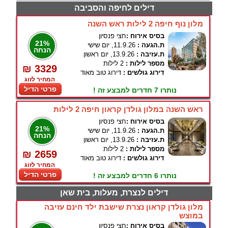
דילים לחיפה והסביבה
מלון נוף חיפה 2 לילות ראש השנה
בסיס אירוח :
חצי פנסיון
21%
ת.הגעה :
11.9.26, יום שישי
הנחה
ת.עזיבה :
13.9.26, יום ראשון
מספר לילות :
2 לילות
₪ 3329
דירוג גולשים :
דירוג טוב מאוד
המחיר לזוג
פרטי הדיל
נותרו 7 חדרים למבצע זה !
ראש השנה במלון גולדן קראון חיפה 2 לילות
בסיס אירוח :
חצי פנסיון
21%
ת.הגעה :
11.9.26, יום שישי
הנחה
ת.עזיבה :
13.9.26, יום ראשון
מספר לילות :
2 לילות
₪ 2659
דירוג גולשים :
דירוג טוב מאוד
המחיר לזוג
פרטי הדיל
נותרו 6 חדרים למבצע זה !
דילים לנצרת, מעלות, בית שאן
מלון גולדן קראון נצרת שישבת ילד חינם עזיבה
במוצש
בסיס אירוח :
חצי פנסיון