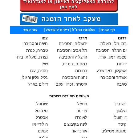
דף הבית
|
מלונות בחו"ל
| דילים לישראל |
צור קשר
דרום
מרכז
צפון
בתי מלון באילת
ירושלים והסביבה
חיפה והסביבה
ים המלח והסביבה
תל אביב והסביבה
טבריה, כנרת
מצפה רמון, ערד,
הרצליה והסביבה
נצרת, מעלות, בית
ירוחם
רמת גן, בת ים,
שאן
אשקלון, באר שבע
רחובות
נהריה, עכו
אשדוד והסביבה
נתניה והסביבה
גליל עליון והגולן
טאבה
קיסריה, זכרון יעקב
דילים בארץ
השוואת מחירים רשתות
רשת דן
פתאל
ישרוטל
הילטון
פרימה
סי הוטל
זיו הוטל
לאונרדו
אסטרל
קיסר
לינה בקיבוצים
הולידיי אין
מלונות מטיילים
אורכידאה
אטלס
גרנד
אלרוב