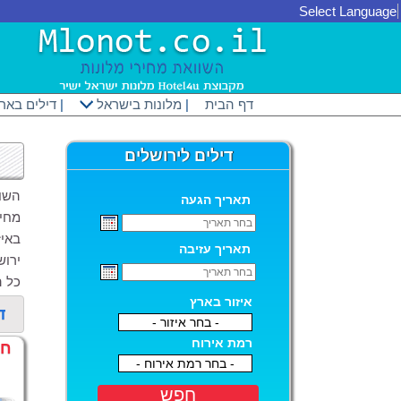
Select Language
דף הבית
|
מלונות בישראל
|
דילים באר
דילים לירושלים
השווא
תאריך הגעה
מחיר
תאריך עזיבה
ירוש
כל ה
איזור בארץ
ד
- בחר איזור -
רמת אירוח
חו
- בחר רמת אירוח -
חפש