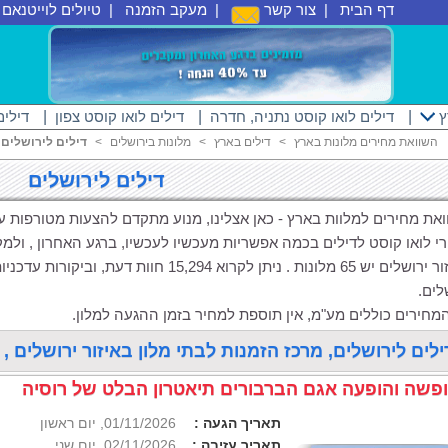
דף הבית
|
צור קשר
|
מעקב הזמנה
|
טיולים לוייטנאם
|
ץ
|
דילים לואו קוסט נתניה, חדרה
|
דילים לואו קוסט צפון
|
דילים
השוואת מחירים מלונות בארץ
<
דילים בארץ
<
מלונות בירושלים
<
דילים לירושלים
דילים לירושלים
ת מחירים למלוות בארץ - כאן אצלינו, מנוע מתקדם להצעות מטורפות עד 40% באיזור ירושל
י לואו קוסט לדילים בכמה אפשריות מעכשיו לעכשיו, ברגע האחרון , ולמק
באיזור ירושלים יש 65 מלונות . ניתן לקרוא ,294
לים.
מחירים כוללים מע"מ, אין תוספת למחיר בזמן ההגעה למלון.
ילים לירושלים, מרכז הזמנות לבתי מלון באיזור ירושלים , נמצאו 12 חבילות נופש
פשה והופעה אגם הברבורים תיאטרון הבלט של רוסיה
תאריך הגעה :
01/11/2026, יום ראשון
תאריך עזיבה :
02/11/2026, יום שני