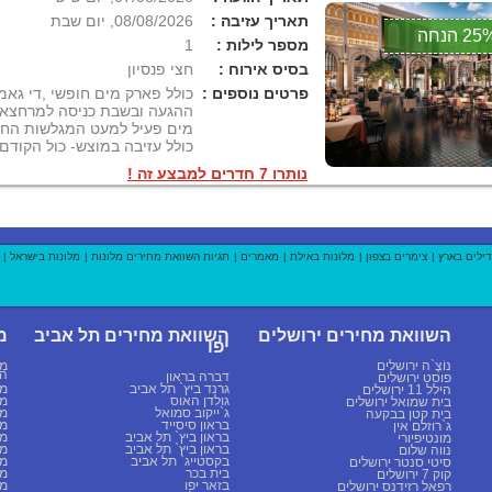
תאריך עזיבה :
08/08/2026, יום שבת
2 הנחה
מספר לילות :
1
בסיס אירוח :
חצי פנסיון
פרטים נוספים :
כולל פארק מים חופשי ,די גאמפ
ההגעה ובשבת כניסה למרחצאו
מים פעיל למעט המגלשות החשמ
כולל עזיבה במוצש- כול הקודם 
נותרו 7 חדרים למבצע זה !
דילים בארץ
|
צימרים בצפון
|
מלונות באילת
|
מאמרים
|
תגיות השוואת מחירים מלונות
|
מלונות בישראל
| 
השוואת מחירים ירושלים
השוואת מחירים תל אביב
מ
יפו
נוֹצֶ`ה ירושלים
מל
הב
דברה בראון
פוסט ירושלים
גרנד ביץ` תל אביב
מל
הילל 11 ירושלים
גולדן האוס
מל
בית שמואל ירושלים
ג`ייקוב סמואל
מל
בית קטן בבקעה
בראון סיסייד
מל
ג`רוזלם אין
בראון ביץ` תל אביב
מל
מונטיפיורי
בראון ביץ` תל אביב
מל
נווה שלום
בקסטייג` תל אביב
מל
סיטי סנטר ירושלים
בית בכר
מל
קוק 7 ירושלים
בזאר יפו
מל
רפאל רזידנס ירושלים