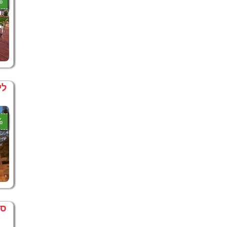
5%
לי
1%
סו