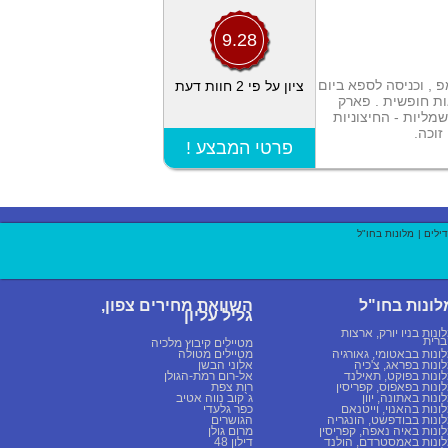
9.28
 , וכניסה לספא ביום
ציון על פי 2 חוות דעת
ת חופשית . פארק
ליות - החיצוניות
זוכה.
! פרטי המבצע
דילים |
מלונות בחו"ל
לונות בחו"ל
השוואת מחירים צפון,
גליל עליון
ונות בניו יורק, ארצות
רית
מטיילים קיבוץ מלכיה
ונות בבאטומי, גאורגיה
מטיילים מטולה
ונות בפראג, צ'כיה
אלוני הבשן
ונות בפוקט, תאילנד
אל-רום רמת-הגולן
ונות בפאפוס, קפריסין
רות צפת
ונות באתונה, יוון
ג`קוב נווה אטיב
ונות בהאנוי, וייטנאם
כפר גלעדי
ונות בבודפשט, הונגריה
הגושרים
ונות באיה נאפה, קפריסין
מרום גולן
ונות באמסטרדם, הולנד
דילון 48