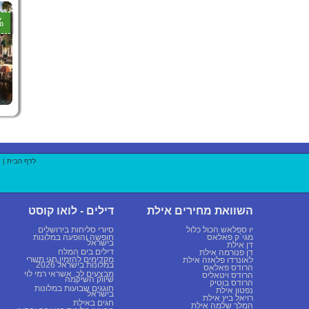
5%
לדף הבית
|
השוואת מחירים אילת
דילים - לואו קוסט
יו ספלאש הכול כלול
סיורי סליחות בירושלים
מגי`ק פאלאס
חופשה והופעה במלונות
בישראל
דן אילת
דילים בים המלח
דן פנורמה אילת
מקדימים להזמין חגי תשרי
לאונרדו פלאזה אילת
במלונות בישראל 2026
הרודס פאלאס
מבצעים לכ. אשראי רמי לוי
הרודס ויטאליס
שיווק השיקמה
הרודס בוטיק
חוגגים שבועות במלונות
נפטון אילת
בישראל
רויאל ביץ אילת
חגים באילת
המלך שלמה אילת