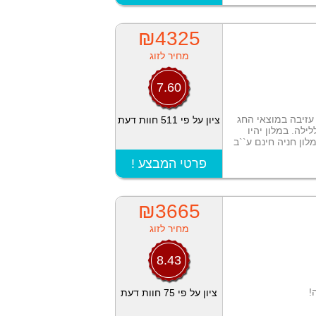
₪4325
מחיר לזוג
7.60
עזיבה במוצאי החג
ציון על פי 511 חוות דעת
וספת 50 שקל ללילה. במלון יהיו
ון חניה חינם ע``ב
! פרטי המבצע
₪3665
מחיר לזוג
8.43
!
ציון על פי 75 חוות דעת