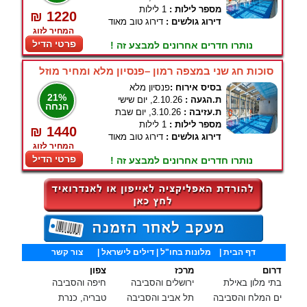
מספר לילות :
1 לילות
₪ 1220
דירוג גולשים :
דירוג טוב מאוד
המחיר לזוג
פרטי הדיל
נותרו חדרים אחרונים למבצע זה !
סוכות חג שני במצפה רמון –פנסיון מלא ומחיר מוזל
בסיס אירוח :
פנסיון מלא
21%
ת.הגעה :
2.10.26, יום שישי
הנחה
ת.עזיבה :
3.10.26, יום שבת
מספר לילות :
1 לילות
₪ 1440
דירוג גולשים :
דירוג טוב מאוד
המחיר לזוג
פרטי הדיל
נותרו חדרים אחרונים למבצע זה !
דף הבית
|
מלונות בחו"ל
| דילים לישראל |
צור קשר
דרום
מרכז
צפון
בתי מלון באילת
ירושלים והסביבה
חיפה והסביבה
ים המלח והסביבה
תל אביב והסביבה
טבריה, כנרת