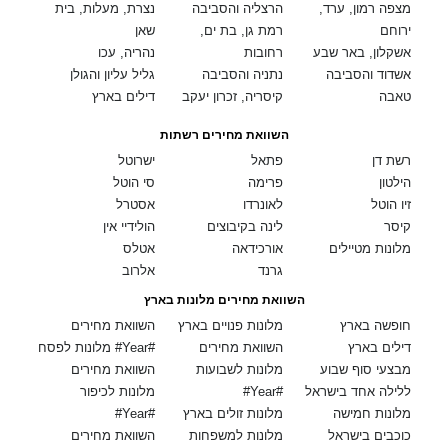
מצפה רמון, ערד,
הרצליה והסביבה
נצרת, מעלות, בית
ירוחם
רמת גן, בת ים,
שאן
אשקלון, באר שבע
רחובות
נהריה, עכו
אשדוד והסביבה
נתניה והסביבה
גליל עליון והגולן
טאבה
קיסריה, זכרון יעקב
דילים בארץ
השוואת מחירים רשתות
רשת דן
פתאל
ישרוטל
הילטון
פרימה
סי הוטל
זיו הוטל
לאונרדו
אסטרל
קיסר
לינה בקיבוצים
הולידיי אין
מלונות מטיילים
אורכידאה
אטלס
גרנד
אלרוב
השוואת מחירים מלונות בארץ
חופשה בארץ
מלונות פנויים בארץ
השוואת מחירים
דילים בארץ
השוואת מחירים
מלונות לפסח #Year#
מבצעי סוף שבוע
מלונות לשבועות
השוואת מחירים
ללילה אחד בישראל
#Year#
מלונות לכיפור
מלונות חמישה
מלונות זולים בארץ
#Year#
כוכבים בישראל
מלונות למשפחות
השוואת מחירים