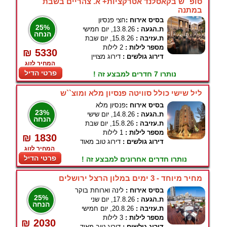
סופ``ש בקאסלנד אטרקציות+ א. צהריים בשבת
במתנה
בסיס אירוח :
חצי פנסיון
25%
ת.הגעה :
13.8.26, יום חמישי
הנחה
ת.עזיבה :
15.8.26, יום שבת
מספר לילות :
2 לילות
₪ 5330
דירוג גולשים :
דירוג מצויין
המחיר לזוג
פרטי הדיל
נותרו 7 חדרים למבצע זה !
ליל שישי כולל סוויטה פנסיון מלא ומוצ``ש
בסיס אירוח :
פנסיון מלא
23%
ת.הגעה :
14.8.26, יום שישי
הנחה
ת.עזיבה :
15.8.26, יום שבת
מספר לילות :
1 לילות
₪ 1830
דירוג גולשים :
דירוג טוב מאוד
המחיר לזוג
פרטי הדיל
נותרו חדרים אחרונים למבצע זה !
מחיר מיוחד - 3 ימים במלון הרצל ירושלים
בסיס אירוח :
לינה וארוחת בוקר
25%
ת.הגעה :
17.8.26, יום שני
הנחה
ת.עזיבה :
20.8.26, יום חמישי
מספר לילות :
3 לילות
₪ 2030
דירוג גולשים :
דירוג טוב מאוד