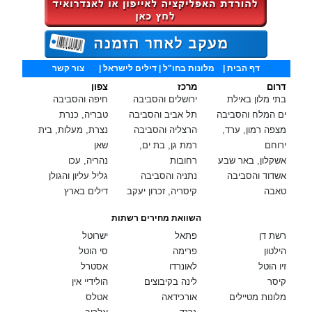
דף הבית
|
מלונות בחו"ל
| דילים לישראל |
צור קשר
דרום
מרכז
צפון
בתי מלון באילת
ירושלים והסביבה
חיפה והסביבה
ים המלח והסביבה
תל אביב והסביבה
טבריה, כנרת
מצפה רמון, ערד,
הרצליה והסביבה
נצרת, מעלות, בית
ירוחם
רמת גן, בת ים,
שאן
אשקלון, באר שבע
רחובות
נהריה, עכו
אשדוד והסביבה
נתניה והסביבה
גליל עליון והגולן
טאבה
קיסריה, זכרון יעקב
דילים בארץ
השוואת מחירים רשתות
רשת דן
פתאל
ישרוטל
הילטון
פרימה
סי הוטל
זיו הוטל
לאונרדו
אסטרל
קיסר
לינה בקיבוצים
הולידיי אין
מלונות מטיילים
אורכידאה
אטלס