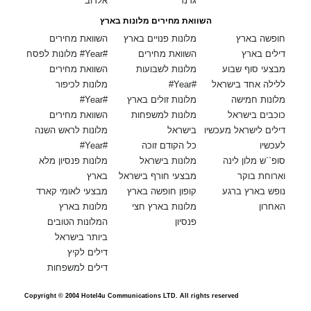
גרנד
אלרוב
השוואת מחירים מלונות בארץ
חופשה בארץ
מלונות פנויים בארץ
השוואת מחירים
דילים בארץ
השוואת מחירים
מלונות לפסח #Year#
מבצעי סוף שבוע
מלונות לשבועות
השוואת מחירים
ללילה אחד בישראל
#Year#
מלונות לכיפור
מלונות חמישה
מלונות זולים בארץ
#Year#
כוכבים בישראל
מלונות למשפחות
השוואת מחירים
דילים לישראל מעכשיו
בישראל
מלונות לראש השנה
לעכשיו
כל הקודם זוכה
#Year#
סופ``ש מלון לינה
מלונות בישראל
מלונות פנסיון מלא
וארוחת בוקר
מבצעי חורף בישראל
בארץ
נופש בארץ ברגע
קופון חופשה בארץ
מבצעי לאומי קארד
האחרון
מלונות בארץ חצי
מלונות בארץ
פנסיון
המלונות הטובים
ביותר בישראל
דילים לקיץ
דילים למשפחות
Copyright © 2004 Hotel4u Communications LTD. All rights reserved