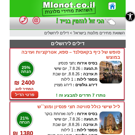
נגישות
השוואת מחירים מלונות בישראל
>
דילים לירושלים
דילים לירושלים
סופש של כיף בקאסלנד – ספא, אטרקציות ועזיבה
במוצש
בסיס אירוח :
חצי פנסיון
25%
ת.הגעה :
7.8.26, יום שישי
הנחה
ת.עזיבה :
8.8.26, יום שבת
מספר לילות :
1 לילות
₪ 2400
דירוג גולשים :
דירוג מצויין
המחיר לזוג
פרטי הדיל
נותרו 7 חדרים למבצע זה !
ליל שישי כולל סוויטה חצי פנסיון ומוצ``ש
בסיס אירוח :
לינה וארוחת בוקר
21%
ת.הגעה :
7.8.26, יום שישי
הנחה
ת.עזיבה :
8.8.26, יום שבת
מספר לילות :
1 לילות
₪ 1380