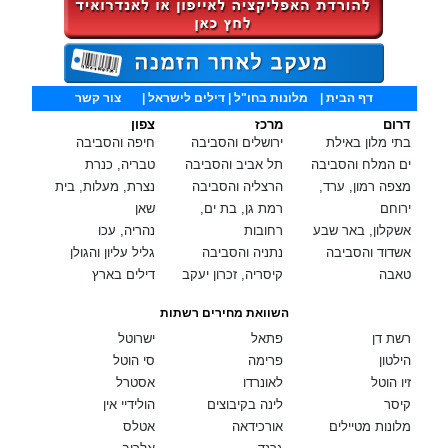
דף הבית
|
מלונות בחו"ל
| דילים לישראל |
צור קשר
דרום
מרכז
צפון
בתי מלון באילת
ירושלים והסביבה
חיפה והסביבה
ים המלח והסביבה
תל אביב והסביבה
טבריה, כנרת
מצפה רמון, ערד,
הרצליה והסביבה
נצרת, מעלות, בית
ירוחם
רמת גן, בת ים,
שאן
אשקלון, באר שבע
רחובות
נהריה, עכו
אשדוד והסביבה
נתניה והסביבה
גליל עליון והגולן
טאבה
קיסריה, זכרון יעקב
דילים בארץ
השוואת מחירים רשתות
רשת דן
פתאל
ישרוטל
הילטון
פרימה
סי הוטל
זיו הוטל
לאונרדו
אסטרל
קיסר
לינה בקיבוצים
הולידיי אין
מלונות מטיילים
אורכידאה
אטלס