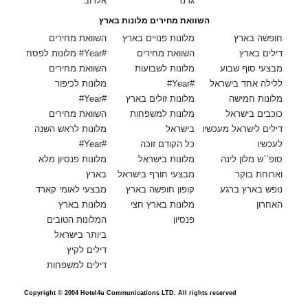
גרנד
אלרוב
השוואת מחירים מלונות בארץ
חופשה בארץ
מלונות פנויים בארץ
השוואת מחירים
דילים בארץ
השוואת מחירים
מלונות לפסח #Year#
מבצעי סוף שבוע
מלונות לשבועות
השוואת מחירים
ללילה אחד בישראל
#Year#
מלונות לכיפור
מלונות חמישה
מלונות זולים בארץ
#Year#
כוכבים בישראל
מלונות למשפחות
השוואת מחירים
דילים לישראל מעכשיו
בישראל
מלונות לראש השנה
לעכשיו
כל הקודם זוכה
#Year#
סופ``ש מלון לינה
מלונות בישראל
מלונות פנסיון מלא
וארוחת בוקר
מבצעי חורף בישראל
בארץ
נופש בארץ ברגע
קופון חופשה בארץ
מבצעי לאומי קארד
האחרון
מלונות בארץ חצי
מלונות בארץ
פנסיון
המלונות הטובים
ביותר בישראל
דילים לקיץ
דילים למשפחות
Copyright © 2004 Hotel4u Communications LTD. All rights reserved