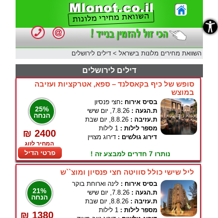
נגישות
השוואת מחירים מלונות בישראל
>
דילים לירושלים
דילים לירושלים
סופש של כיף בקאסלנד – ספא, אטרקציות ועזיבה
במוצש
בסיס אירוח :
חצי פנסיון
25%
ת.הגעה :
7.8.26, יום שישי
הנחה
ת.עזיבה :
8.8.26, יום שבת
מספר לילות :
1 לילות
₪ 2400
דירוג גולשים :
דירוג מצויין
המחיר לזוג
פרטי הדיל
נותרו 7 חדרים למבצע זה !
ליל שישי כולל סוויטה חצי פנסיון ומוצ``ש
בסיס אירוח :
לינה וארוחת בוקר
21%
ת.הגעה :
7.8.26, יום שישי
הנחה
ת.עזיבה :
8.8.26, יום שבת
מספר לילות :
1 לילות
₪ 1380