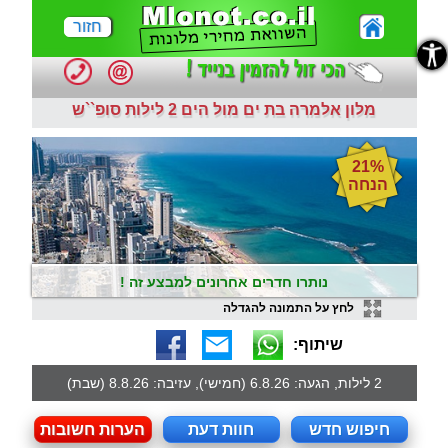
חזור
נגישות
מלון אלמרה בת ים מול הים 2 לילות סופ``ש
21%
הנחה
נותרו חדרים אחרונים למבצע זה !
לחץ על התמונה להגדלה
שיתוף:
2 לילות, הגעה: 6.8.26 (חמישי), עזיבה: 8.8.26 (שבת)
חיפוש חדש
חוות דעת
הערות חשובות