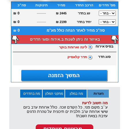
מס' חדרים
הרכב החדר
מחיר
תינוקות
סה"כ
₪
זוג בחדר
₪ 2445
--------
₪
יחיד בחדר
₪ 2199
--------
סה"כ מחיר לאחר הנחה כולל מע"מ
₪
באיזור זה ניתן לשנות ב.אירוח וסוגי חדרים
בסיס אירוח
לינה וארוחת בוקר
סוג חדר
חדר קלאסיק
הערות
מה במלון
מתקני המלון
מה בחדרים
מה חשוב לדעת
ע``ב מקום פנוי, כל הקודם זוכה. כולל ארוחת ערב ביום
שישי ארוחת ערב חלבית ים תיכונית על טהרת הדגים
עזיבת בצאת השבת!