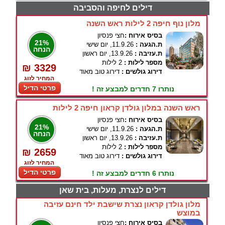
דילים לחיפה והסביבה
מלון נוף חיפה 2 לילות ראש השנה
בסיס אירוח :
חצי פנסיון
21%
ת.הגעה :
11.9.26, יום שישי
הנחה
ת.עזיבה :
13.9.26, יום ראשון
מספר לילות :
2 לילות
₪ 3329
דירוג גולשים :
דירוג טוב מאוד
המחיר לזוג
פרטי הדיל
נותרו 7 חדרים למבצע זה !
ראש השנה במלון גולדן קראון חיפה 2 לילות
בסיס אירוח :
חצי פנסיון
21%
ת.הגעה :
11.9.26, יום שישי
הנחה
ת.עזיבה :
13.9.26, יום ראשון
מספר לילות :
2 לילות
₪ 2659
דירוג גולשים :
דירוג טוב מאוד
המחיר לזוג
פרטי הדיל
נותרו 6 חדרים למבצע זה !
דילים לנצרת, מעלות, בית שאן
מלון גולדן קראון נצרת שישבת ילד חינם עזיבה
במוצש
בסיס אירוח :
חצי פנסיון