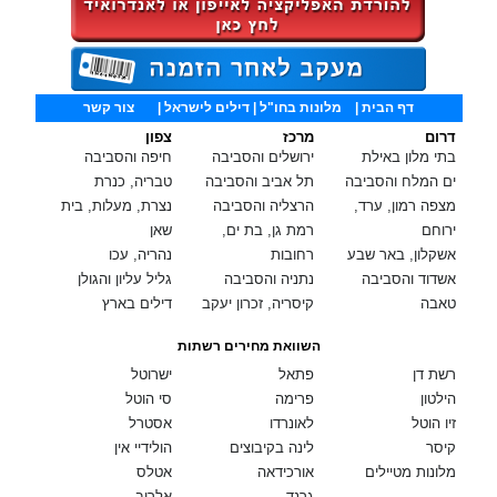
דף הבית
|
מלונות בחו"ל
| דילים לישראל |
צור קשר
דרום
מרכז
צפון
בתי מלון באילת
ירושלים והסביבה
חיפה והסביבה
ים המלח והסביבה
תל אביב והסביבה
טבריה, כנרת
מצפה רמון, ערד,
הרצליה והסביבה
נצרת, מעלות, בית
ירוחם
רמת גן, בת ים,
שאן
אשקלון, באר שבע
רחובות
נהריה, עכו
אשדוד והסביבה
נתניה והסביבה
גליל עליון והגולן
טאבה
קיסריה, זכרון יעקב
דילים בארץ
השוואת מחירים רשתות
רשת דן
פתאל
ישרוטל
הילטון
פרימה
סי הוטל
זיו הוטל
לאונרדו
אסטרל
קיסר
לינה בקיבוצים
הולידיי אין
מלונות מטיילים
אורכידאה
אטלס
גרנד
אלרוב