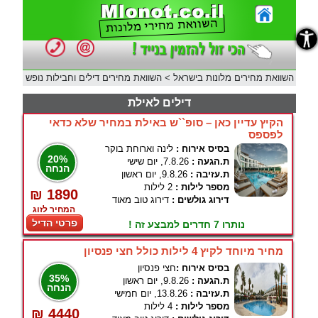
נגישות
השוואת מחירים מלונות בישראל
>
השוואת מחירים דילים וחבילות נופש
דילים לאילת
הקיץ עדיין כאן – סופ``ש באילת במחיר שלא כדאי
לפספס
בסיס אירוח :
לינה וארוחת בוקר
20%
ת.הגעה :
7.8.26, יום שישי
הנחה
ת.עזיבה :
9.8.26, יום ראשון
מספר לילות :
2 לילות
₪ 1890
דירוג גולשים :
דירוג טוב מאוד
המחיר לזוג
פרטי הדיל
נותרו 7 חדרים למבצע זה !
מחיר מיוחד לקיץ 4 לילות כולל חצי פנסיון
בסיס אירוח :
חצי פנסיון
35%
ת.הגעה :
9.8.26, יום ראשון
הנחה
ת.עזיבה :
13.8.26, יום חמישי
מספר לילות :
4 לילות
₪ 4440