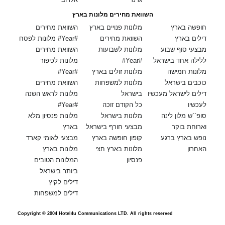
השוואת מחירים מלונות בארץ
חופשה בארץ
מלונות פנויים בארץ
השוואת מחירים
דילים בארץ
השוואת מחירים
מלונות לפסח #Year#
מבצעי סוף שבוע
מלונות לשבועות
השוואת מחירים
ללילה אחד בישראל
#Year#
מלונות לכיפור
מלונות חמישה
מלונות זולים בארץ
#Year#
כוכבים בישראל
מלונות למשפחות
השוואת מחירים
דילים לישראל מעכשיו
בישראל
מלונות לראש השנה
לעכשיו
כל הקודם זוכה
#Year#
סופ``ש מלון לינה
מלונות בישראל
מלונות פנסיון מלא
וארוחת בוקר
מבצעי חורף בישראל
בארץ
נופש בארץ ברגע
קופון חופשה בארץ
מבצעי לאומי קארד
האחרון
מלונות בארץ חצי
מלונות בארץ
פנסיון
המלונות הטובים
ביותר בישראל
דילים לקיץ
דילים למשפחות
Copyright © 2004 Hotel4u Communications LTD. All rights reserved