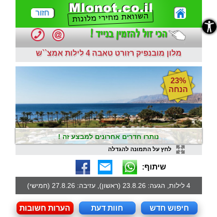
חזור
נגישות
מלון מובנפיק רזורט טאבה 4 לילות אמצ``ש
23%
הנחה
נותרו חדרים אחרונים למבצע זה !
לחץ על התמונה להגדלה
שיתוף:
4 לילות, הגעה: 23.8.26 (ראשון), עזיבה: 27.8.26 (חמישי)
חיפוש חדש
חוות דעת
הערות חשובות