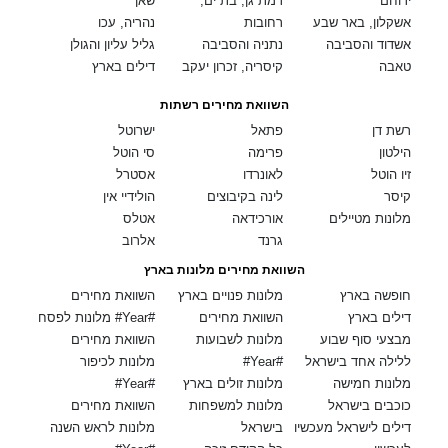
ירוחם
רמת גן, בת ים,
שאן
אשקלון, באר שבע
רחובות
נהריה, עכו
אשדוד והסביבה
נתניה והסביבה
גליל עליון והגולן
טאבה
קיסריה, זכרון יעקב
דילים בארץ
השוואת מחירים רשתות
רשת דן
פתאל
ישרוטל
הילטון
פרימה
סי הוטל
זיו הוטל
לאונרדו
אסטרל
קיסר
לינה בקיבוצים
הולידיי אין
מלונות מטיילים
אורכידאה
אטלס
גרנד
אלרוב
השוואת מחירים מלונות בארץ
חופשה בארץ
מלונות פנויים בארץ
השוואת מחירים
דילים בארץ
השוואת מחירים
מלונות לפסח #Year#
מבצעי סוף שבוע
מלונות לשבועות
השוואת מחירים
ללילה אחד בישראל
#Year#
מלונות לכיפור
מלונות חמישה
מלונות זולים בארץ
#Year#
כוכבים בישראל
מלונות למשפחות
השוואת מחירים
דילים לישראל מעכשיו
בישראל
מלונות לראש השנה