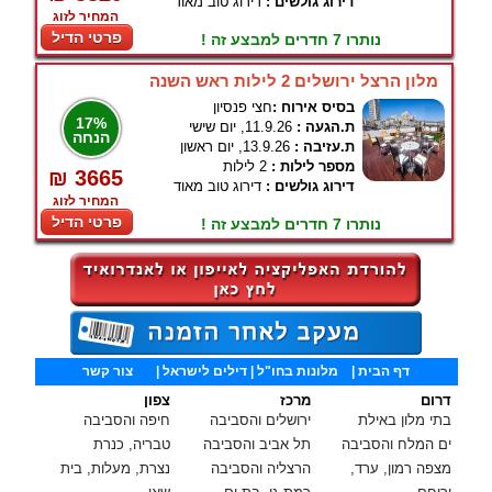
דירוג גולשים :
דירוג טוב מאוד
המחיר לזוג
פרטי הדיל
נותרו 7 חדרים למבצע זה !
מלון הרצל ירושלים 2 לילות ראש השנה
בסיס אירוח :
חצי פנסיון
17%
ת.הגעה :
11.9.26, יום שישי
הנחה
ת.עזיבה :
13.9.26, יום ראשון
מספר לילות :
2 לילות
₪ 3665
דירוג גולשים :
דירוג טוב מאוד
המחיר לזוג
פרטי הדיל
נותרו 7 חדרים למבצע זה !
דף הבית
|
מלונות בחו"ל
| דילים לישראל |
צור קשר
דרום
מרכז
צפון
בתי מלון באילת
ירושלים והסביבה
חיפה והסביבה
ים המלח והסביבה
תל אביב והסביבה
טבריה, כנרת
מצפה רמון, ערד,
הרצליה והסביבה
נצרת, מעלות, בית