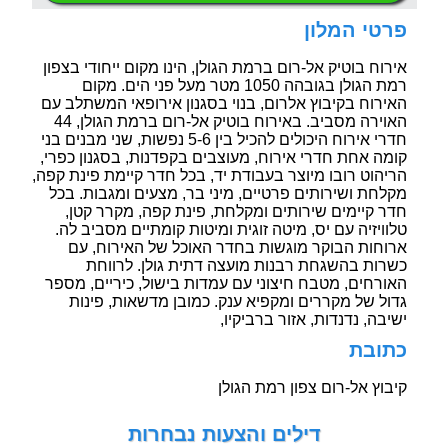
פרטי המלון
אירוח בוטיק אל-רום ברמת הגולן, הינו מקום ייחודי בצפון
רמת הגולן בגובהה 1050 מטר מעל פני הים. מקום
האירוח בקיבוץ אלרום, בנוי בסגנון אירופאי המשתלב עם
האוירה מסביב. באירוח בוטיק אל-רום ברמת הגולן, 44
חדרי אירוח היכולים להכיל בין 5-6 נפשות, שני מבנים בני
קומה אחת חדרי אירוח, מעוצבים בקפדנות, בסגנון כפרי,
הריהוט רובו מיוצר בעבודת יד, בכל חדר קיימת פינת קפה,
מקלחת ושירותים פרטיים, מיני בר, מצעים ומגבות. בכל
חדר קיימים שירותים ומקלחת, פינת קפה, מקרר קטן,
טלוויזיה עם יס, מיטה זוגית ומיטות קומתיים מסביב לה.
ארוחות הבוקר מוגשות בחדר האוכל של האירוח, עם
כשרות בהשגחת רבנות מועצה דתית גולן. לרווחת
האורחים, מטבח חיצוני עם עמדות בישול, כיריים, מספר
גדול של מקררים ומקפיא ענק. כמובן מדשאות, פינות
ישיבה, נדנדות, אזור ברביקיו,
כתובת
קיבוץ אל-רום צפון רמת הגולן
דילים והצעות נבחרות