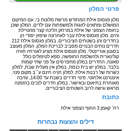
פרטי המלון
מלון פגסוס אילת המחודש מרשת מלונות בי, עם המיקום
המושלם ומתאים לזוגות ולמשפחות עם ילדים. המלון שוכן
בחופה הצפוני של אילת במרחק הליכה קצר מהטיילת
והים. מלון פגסוס אילת עבר לאחרונה שיפוץ יסודי הן
בחדרים והן בשטחים הציבוריים. במלון פגסוס אילת 212
חדרים נוחים הבנויים מסביב לבריכת המלון. המלון מעוצב
בסגנון אוריינטלי. מלון פגסוס אילת מציע לאורחיו חוויה
קולינארית ולהשלמת החופשה, ספא לטיפולים כולל
סאונה. החדרים במלון מתפרסים על פני שתי קומות
בלבד. במלון יש בית כנסת, במלון אין מעלית שבת, למלון
כשרות של רבנות אילת. למלון חניה חינם ע``ב מקום פנוי.
אינטרנט אלחוטי. פינוי חדרים בשבת עד 14:00, עזיבה
מאוחרת בתיאום ובאישור. במלון חדרים לנכים בהזמנה
מראש וגישה לרוב השטחים הציבוריים.
כתובת
רח` קאמן 3 החוף הצפוני אילת
דילים והצעות נבחרות