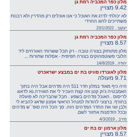
מלון כפר המכביה רמת גן
9.42 מצויין
לא יכולתי לדרג את האוכל כי אנו אוכלים רק מהדרין ולא רבנות
משתייכים לחוג החרדי
יעקוב , 23/1/2022
מלון כפר המכביה רמת גן
8.57 מצויין
מלון מתוחזק בצורה טובה - רק חבל ששרותי האורחים ליד
הלובי פשוטמהוקים בצורה חפיפית - אסלות שחורות ...
יהודה , 14/8/2019
מלון לאונרדו סוויט בת ים במבצע ישראכרט
9.71 מעולה
היה כיף מאוד במלון חדר 511 היה מדהים אבל היה בתוך
האמבטיה ג'וק קטן וזה קצת העכיר לי את האוירה.נא לדאוג
לריסוס . האוכל מדהים בשפע . חבל שהבריכה לא פועלת
בחורף. ברצוני להודות למנהל הראשי אמנון שדאג להביא לי
ולבן זוגי את החדר המדהים הזה. סך הכל היה סופ``ש מדהים
ובכל הזדמנות אחזור לשם.
מירב , 4/3/2019
מלון ארמון ים בת ים
8.57 מצויין