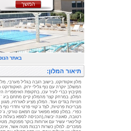
המשך
באתר הנו
תיאור המלון:
המשלב יוקרה עם נוף גלילי ירוק. האקוודוקט 
מקיבוץ כברי לעיר עכו, בתקופת האימפריה הע
המלון. במרחק קצר מהמלון קיים מתחם ביג ``
חנויות בגדים ועוד. המלון מציע לאורחיו, מגוון
מבריכות פרטיות, לצד ג`קוזי פרטי וחדרי נוף מ
כפרי. במלון ספא מפואר עם חמאם טורקי, ג`קוזי 
קולינארי עשיר עם ארוחות בוקר מפנקות, מטע
ממכרים. למלון כשרות רבנות מטה אשר, אינטר