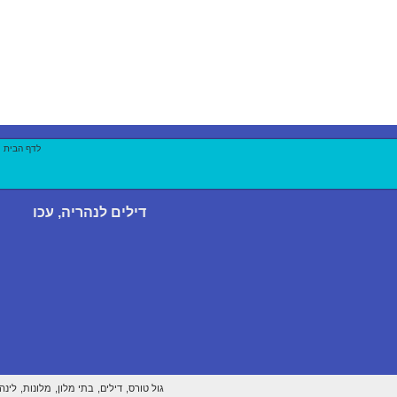
לדף הבית
|
דילים לנהריה, עכו
גול טורס,
דילים,
בתי מלון,
מלונות,
לינה,