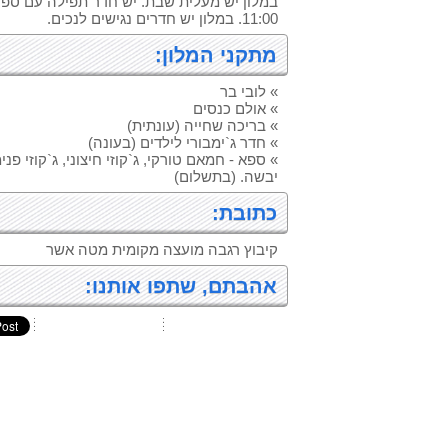
במלון יש מעלית שבת. יש חדר תפילה עם ספר
11:00. במלון יש חדרים נגישים לנכים.
מתקני המלון:
» לובי בר
» אולם כנסים
» בריכה שחייה (עונתית)
» חדר ג`ימבורי לילדים (בעונה)
» ספא - חמאם טורקי, ג`קוזי חיצוני, ג`קוזי פנ
יבשה. (בתשלום)
כתובת:
קיבוץ רגבה מועצה מקומית מטה אשר
אהבתם, שתפו אותנו: