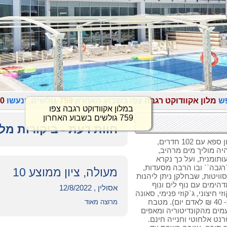
פש
מלון אקוודוקט רגבה
צפו בשבוע האחרון
759
גולשים, ונעשו
0
במלון אקוודוקט רגבה צפו
759 גולשים בשבוע האחרון
חוות דעת - ביקורות מל
מלון אקוודוקט, בישוב רגבה בגליל מערבי, מלון ספא עם 102 חדרים,
היה מוליך מים מרהיב,
ותומנית, ועל כך נקרא
רגבה`` ובו הרבה מסעדות,
מעולה, ציון ממוצע 10
 סוויטות, שבחלקן ניתן ליהנות
דהימים עם נוף לים ונוף
אסולין , 12/8/2022
חיצוני, ג`קוזי פנימי, סאונה
רטובה, סאונה יבשה,(הכניסה לספא בעלות כ- 40 ₪ לאדם יום). מטבח
מרוצה מאוד
מים מהקונדיטוריה ומאפים
נט אלחוטי וחנייה חינם.