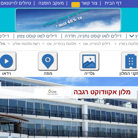
דף הבית
|
צור קשר
|
מעקב הזמנה
|
טיולים לוייטנאם
|
ץ
|
דילים לואו קוסט נתניה, חדרה
|
דילים לואו קוסט צפון
|
דילים
לונות בארץ
<
דילים לנהריה, עכו
<
מלונות בנהריה, עכו
<
רשת מלונות אוליב
<
מלו
וידאו
ני המלון
גלריה
מפה
מלון אקוודוקט רגבה