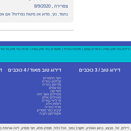
צפרירה , 8/9/2020
נחמד, נקי, מדוע אין מיטות נפרדות? אם אפ
דילים בתי מלון בארץ
|
צימרים בצפון
|
מלונות באילת
|
מאמרים בתי מלון בארץ
|
תגיות בתי מלון גול טור
דירוג טוב / 3 כוכבים
דירוג טוב מאוד / 4 כוכבים
די
חוף התמרים
קרלטון נהריה
מדיסון נהריה
נס עמים
חוף עכו
מטיילים גשר הזיו
מטיילים אילון
סי לייף נהריה
דולפין ויליג
ארויו נהריה
קיבוץ כפר מסריק
אקוודוקט רגבה
דילים,
זול,
מבצע,
ברגע האחרון,
תקציב נמוך,
הכל כלול,
פנסיון מלא,
חצי פנסיון,
לינה וארוחת בו