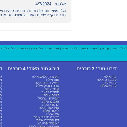
אלכסי , 4/7/2024
מלון מצויין עם צוות שירותי חדרים גדולים 
חדרים נקיים שירות מעבר למצופה וגם מחיר
דילים בתי מלון בארץ
|
צימרים בצפון
|
מלונות באילת
|
מאמרים בתי מלון בארץ
|
תגיות בתי מלון גול טור
דירוג טוב / 3 כוכבים
דירוג טוב מאוד / 4 כוכבים
די
עדי אילת
לאונרדו קלאב אילת
יו
קומפורט אילת
נווה אילת
מג
קיבוץ לוטן
רויאל ריזורט אילת
דן
קיבוץ אילות
אדם בוטיק אילת
דן
קיסר אילת
לא
ספורט קלאב
הר
לגונה אילת
הר
ריביירה ישרוטל
הר
אגמים אילת
נפ
ים סוף אילת
רו
אמריקנה אילת
המ
ג`יקוב אילת
או
איב אילת
הר
פרימה מיוזיק אילת
וו
דה הרברט אילת
יו
לאונרדו פריויליג
או
אמריקנה אילת בלעדי
רו