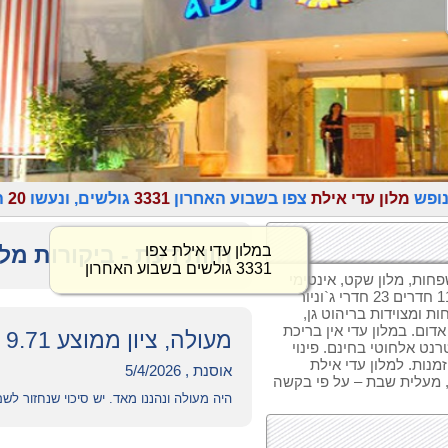
נופש
מלון עדי אילת
צפו בשבוע האחרון
3331
גולשים, ונעשו
20
ה
חוות דעת - ביקורות מלו
פחות, מלון שקט, אינטימי
ומצטיין בסגנון אירוח אישי. במלון עדי אילת 111 חדרים 23 חדרי ג`וניור
ת ומצוידות בריהוט גן,
דום. במלון עדי אין בריכת
מעולה, ציון ממוצע 9.71
רנט אלחוטי בחינם. פינוי
מנות. למלון עדי אילת
אוסנת , 5/4/2026
, מעלית שבת – על פי בקשה
היה מעולה ונהננו מאד. יש סיכוי שנחזור לש