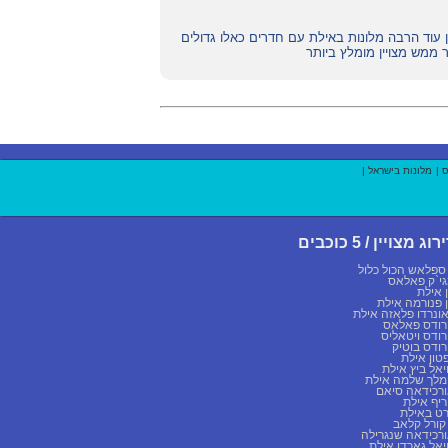
אין עוד הרבה מלונות באילת עם חדרים כאלו גדולים
 ממש מצויין מומלץ ביותר
ס
|
מלונות בישראל
|
רוג מצויין / 5 כוכבים
 ספלאש הכול כלול
י`ק פאלאס
 אילת
 פנורמה אילת
ונרדו פלאזה אילת
ודס פאלאס
ודס ויטאליס
ודס בוטיק
טון אילת
יאל ביץ אילת
לך שלמה אילת
רכידאה סיאם
יף אילת
רט באילת
 קורל קלאב
רכידאה שנגרילה
יאל גארדן אילת