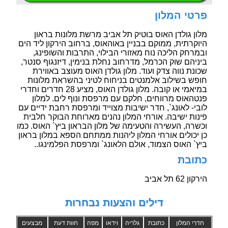
פרטי המלון
מלון גולדן האוס בוטיק תל אביב מרשת מלונות בראון
היוקרתית, ממוקם בבניין באוהאוס, ברחוב הירקון ליד הים
ובמרחק הליכה נוח מאזורי הבילוי, התרבות והשופינג,
ביניהם שוק הכרמל, מדרחוב נחלת בנימין, דיזנגוף סנטר,
שכונת נווה צדק ועוד. מלון גולדן האוס מעוצב באווירת
חופש בשילוב אלמנטים בניחוח לטיני בהשראת מלונות
במיאמי או קובה. מלון גולדן האוס, מציע 28 חדרים וחדרי
פנטהאוס מרווחים, חלקם עם מרפסת ונוף לים. למלון
לובי- לאונג`, חדר ישיבות מצוייד ומרפסת רחבת ידיים עם
פינות ישיבה. אורחי המלון נהנים מארוחת הבוקר חלבית
וכשרה, העשירה והטעימה של מלון הבראון ביץ` האוס. כמו
כן יכולים אורחי המלון ליהנות ממתחם הספא במלון בראון
ביץ` האוס הצמוד, אולם הלאונג` ומרפסת הפלמינגו..
כתובת
הירקון 62 תל אביב
דילים והצעות נבחרות
חדרי המלון
כתובת
גלריה
וידאו
מפה
חוות דעת
מבצעים