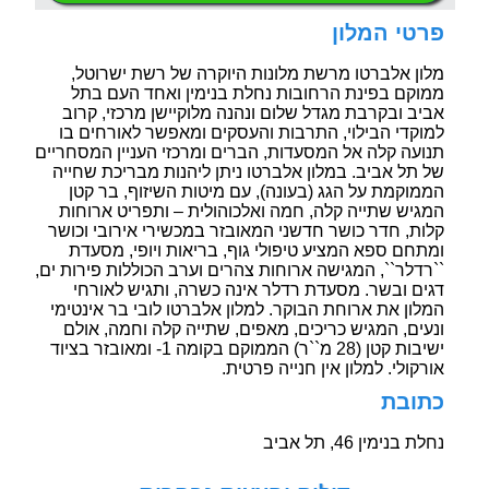
פרטי המלון
מלון אלברטו מרשת מלונות היוקרה של רשת ישרוטל,
ממוקם בפינת הרחובות נחלת בנימין ואחד העם בתל
אביב ובקרבת מגדל שלום ונהנה מלוקיישן מרכזי, קרוב
למוקדי הבילוי, התרבות והעסקים ומאפשר לאורחים בו
תנועה קלה אל המסעדות, הברים ומרכזי העניין המסחריים
של תל אביב. במלון אלברטו ניתן ליהנות מבריכת שחייה
הממוקמת על הגג (בעונה), עם מיטות השיזוף, בר קטן
המגיש שתייה קלה, חמה ואלכוהולית – ותפריט ארוחות
קלות, חדר כושר חדשני המאובזר במכשירי אירובי וכושר
ומתחם ספא המציע טיפולי גוף, בריאות ויופי, מסעדת
``רדלר``, המגישה ארוחות צהרים וערב הכוללות פירות ים,
דגים ובשר. מסעדת רדלר אינה כשרה, ותגיש לאורחי
המלון את ארוחת הבוקר. למלון אלברטו לובי בר אינטימי
ונעים, המגיש כריכים, מאפים, שתייה קלה וחמה, אולם
ישיבות קטן (28 מ``ר) הממוקם בקומה 1- ומאובזר בציוד
אורקולי. למלון אין חנייה פרטית.
כתובת
נחלת בנימין 46, תל אביב