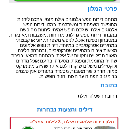
פרטי המלון
מתחם דירות נופש אלמוגים אילת מזמין אתכם ליהנות
מחופשה משפחתית ומשתלמת. במלון דירות נופש
אלמוגים אילת יש לכם חופש אמיתי ליהנות מחופשה
במבחר דירות נופש גדולות, מרווחות ,מעוצבות ומאובזרות
במטבחון ובפינת אוכל, לנופש משפחתי, זוגי או קבוצתי
במחירים אטרקטיביים במיוחד. דירות נופש אלמוגים
מציעות אירוח במחירים אטרקטיביים, ובמרחק הליכה
מאזור הבילויים והקניות של אילת. במתחם תמצאו בריכת
שחייה מחוממת ומפנקת, מסעדה ובר עם אוכל מדהים
וקוקטיילים מעולים שיקררו לכם את השהייה, מינימרקט
צמוד, חדר כושר מאובזר, מסעדה בתפריט אנין טעמים,
בר מגניב הפתוח עד חצות וחניה חופשית.
כתובת
רחוב ההשכלה, אילת
דילים והצעות נבחרות
מלון דירות אלמוגים אילת , 3 לילות ,אמצ"ש
בסיס אירוח :
לינה בלבד