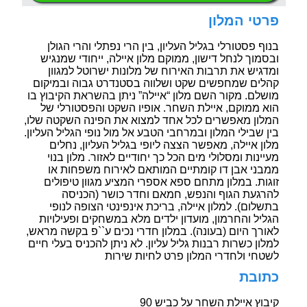
פרטי המלון
בנוף פסטורלי בגליל העליון, בין הרי נפתלי והרי הגולן
ובסמוך לנחל דישון, ממוקם מלון איילה, ייחודי שמנגיש
ומדגיש את תרבות האירוח של מלונות ישרוטל למגוון
קהלים שמחפשים שקט ושלווה בסטנדרט גבוה ובמיקום
מושלם. מקור השם מלון “איילה” ניתן בהשראת הקיבוץ בו
הוא ממוקם, איילת השחר. אופיו השקט והפסטורלי של
המלון מאפשרים לכל אחד למצוא את הפינה השקטה שלו,
בין שבילי המלון ובמרחבי הטבע אל מול נופי הגליל העליון.
מלון איילה, מאפשר הצצה ליופי בגליל העליון, נחלים
מעיינות ומסלולי מים הכל כך יחודיים לאזור. מלון בנוי
ממבני אבן דו קומתיים המותאם לאירוח משפחות או
זוגות. במלון מתחם ספא אספרי המציע מגוון טיפולים
להרגעת הגוף והנפש, חמאם וחדר כושר (הכניסה
בתשלום). למלון איילה, בריכת אינפינטי הצופה לנופי
הגליל והחרמון, מועדון ילדים מלא במשחקים ופעילויות
לאורך היום (בעונה). במלון חדרי נכים ע``פ בקשה מראש,
למלון כשרות רבנות גליל עליון. לא ניתן להכניס בעלי חיים
לשטחי ולחדרי המלון פרט לחיות שירות
כתובת
קיבוץ איילת השחר על כביש 90