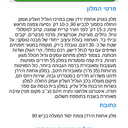
פרטי המלון
מלון בוטיק אחוזת ירדן שוכן במרכז הגליל העליון ועמק
החולה בסמוך לכביש 90, כ-10 דק` נסיעה צפונה מראש
פינה, כ-15 דק` לפני העיר קריית שמונה, קרוב למסלולי
טיול, נחלים, מעיינות, אטרקציות, מרכזי מבקרים, יקבים
וביתי בד. האחוזה בעלת עיצוב ייחודי של מבנה טוסקני, על
שטח של כ- 30 דונם, טובלת בירק, מוקפת במטעי תפוחים
ושזיפים עם נוף לנחל דישון, רכס נפתלי, הרי הגולן ושדות
הכותנה. בצמוד למלון מתחם עסקים גדול הכולל מגוון
חנויות, בית קפה ומסעדות במלון 55 חדרים וסוויטות
מעוצבות ומאובזרת ברמה הגבוהה ביותר, כול הסוויטות
מרווחות (35 מ”ר) ומאובזרות היטב. במלון אחוזת הירדן
תיהנו משדרוג חדרים בסטנדרט גבוה, שירות ויחס חם,
מיקום מעולה בלב הגליל העליון ועמק החולה. למלון
כשרות הרבנות גליל עליון. במלון בית כנסת עם ספר
תודה, אינטרנט אלחוטי וחניה חינם (ע``ב מקום פנוי) עזיבה
מאוחרת בשבת בתוספת תשלום.
כתובת
מלון אחוזת הירדן צומת יסוד המעלה כביש 90