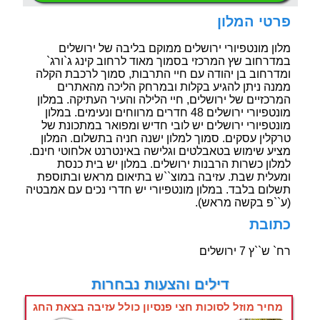
פרטי המלון
מלון מונטפיורי ירושלים ממוקם בליבה של ירושלים
במדרחוב שץ המרכזי בסמוך מאוד לרחוב קינג ג`ורג`
ומדרחוב בן יהודה עם חיי התרבות, סמוך לרכבת הקלה
ממנה ניתן להגיע בקלות ובמרחק הליכה מהאתרים
המרכזיים של ירושלים, חיי הלילה והעיר העתיקה. במלון
מונטפיורי ירושלים 48 חדרים מרווחים ונעימים. במלון
מונטפיורי ירושלים יש לובי חדיש ומפואר במתכונת של
טרקלין עסקים. סמוך למלון ישנה חניה בתשלום. המלון
מציע שימוש בטאבלטים וגלישה באינטרנט אלחוטי חינם.
למלון כשרות הרבנות ירושלים. במלון יש בית כנסת
ומעלית שבת. עזיבה במוצ``ש בתיאום מראש ובתוספת
תשלום בלבד. במלון מונטפיורי יש חדרי נכים עם אמבטיה
(ע``פ בקשה מראש).
כתובת
רח` ש``ץ 7 ירושלים
דילים והצעות נבחרות
מחיר מוזל לסוכות חצי פנסיון כולל עזיבה בצאת החג