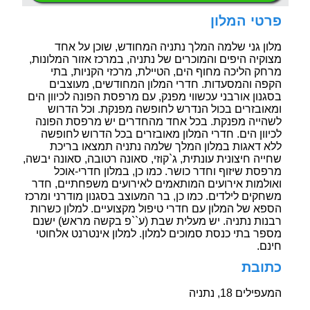
פרטי המלון
מלון גני שלמה המלך נתניה המחודש, שוכן על אחד
מצוקיה היפים והמוכרים של נתניה, במרכז אזור המלונות,
מרחק הליכה מחוף הים, הטיילת, מרכזי הקניות, בתי
הקפה והמסעדות. חדרי המלון המחודשים, מעוצבים
בסגנון אורבני עכשווי מפנק, עם מרפסת הפונה לכיוון הים
ומאובזרים בכול הנדרש לחופשה מפנקת. וכל הדרוש
לשהייה מפנקת. בכל אחד מהחדרים יש מרפסת הפונה
לכיוון הים. חדרי המלון מאובזרים בכל הדרוש לחופשה
ללא דאגות במלון המלך שלמה נתניה תמצאו בריכת
שחייה חיצונית עונתית, ג`קוזי, סאונה רטובה, סאונה יבשה,
מרפסת שיזוף וחדר כושר. כמו כן, במלון חדרי-אוכל
ואולמות אירועים המותאמים לאירועים משפחתיים, חדר
משחקים לילדים. כמו כן, בר המעוצב בסגנון מודרני ומרכז
הספא של המלון עם חדרי טיפול מקצועיים. למלון כשרות
רבנות נתניה. יש מעלית שבת (ע``פ בקשה מראש) ישנם
מספר בתי כנסת סמוכים למלון. למלון אינטרנט אלחוטי
חינם.
כתובת
המעפילים 18, נתניה