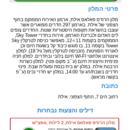
פרטי המלון
מלון הרודס פאלאס אילת, ארמון האירוח הממוקם בחוף
הצפוני של אילת. בארמון 297 חדרים מפוארים אשר
עוצבו בהשראת תקופות היסטוריות שונות. החדרים צופים
לים האדום ולבריכת הארמון. אירוח בחדרי Sky Tower,
הממוקמים בקומות 11 ו-12, מאפשר כניסה לטרקלין Sky
Tower בקומה 11, בו מוגש כיבוד קל בשעות היום וכן
לאורחי הסוויטות. (הכניסה לטרקלין מעל גיל 18). למלון
אינטרנט אלחוטי WI-FI חינם בלובי ובחדרים. למלון חניה
פנימית וחיצונית חינם (ע``ב מקום פנוי). למלון כשרות
הרבנות אילת. במלון יש בית כנסת ומעלית שבת. פינוי
חדרים בשבת/חג עד 14:00, במלון יש חדרי נכים (ע``פ
בקשה מראש).
כתובת
רחוב הים 7, החוף הצפוני, אילת
דילים והצעות נבחרות
מלון הרודס פאלאס אילת, 2 לילות ,אמצ"ש
בסיס אירוח :
ל.וארוחת בוקר