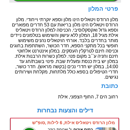
פרטי המלון
מלון הרודס ויטאליס הינו מלון וספא יוקרתי וייחודי. מלון
הרודס ויטאליס הינו מלון בריאות עם 53 חדרים מפוארים
וספא גדול ואקסקלוסיבי. הכניסה למלון הרודס ויטאליס
אילת מגיל 18, המלון ללא עישון והשימוש בטלפונים ניידים
מותר בחדרים בלבד. אורחי הויטאליס נהנים משימוש
חופשי בכל מתקני הספא, חדר הכושר, השתתפות בחוגים
וכניסה חינם לטרקלין העסקים. במלון אינטרנט אלחוטי
חינם וחניה ע``ב מקום פנוי. למלון כשרות הרבנות אילת.
במלון יש בית כנסת ומעלית שבת. פינוי בשבת/חג עד
14:00, במלון יש חדרי נכים (בקשה מראש). חדר כושר,
חדרי הטיפולים בספא כולל מלתחות, מקלחת ושירותים
נגישים.
כתובת
רחוב הים 7, החוף הצפוני, אילת
דילים והצעות נבחרות
מלון הרודס ויטאליס אילת, 6 לילות ,סופ"ש
בסיס אירוח :
ל.וארוחת בוקר