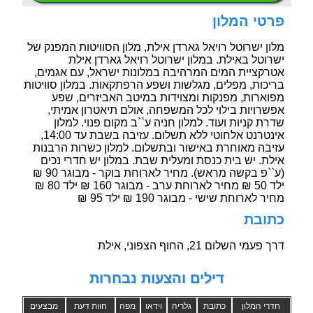
פרטי המלון
מלון ישרוטל רויאל גארדן אילת, מלון הסוויטות המפנק של
ישרוטל באילת. במלון ישרוטל רויאל גארדן אילת
אטרקציית המים המרהיבה במלונות ישראל, עם אגמים,
בריכות, מפלים, מגלשות ושפע הרפתקאות. במלון סוויטות
מפוארות, מפנקות ומצוידות במיטב האביזרים, שפע
אפשרויות בילוי לכל המשפחה, אולם תיאטרון אמיתי,
שדרת קניות ועוד. למלון חניה ע``ב מקום פנוי. למלון
אינטרנט אלחוטי ללא תשלום. עזיבה בשבת עד 14:00,
עזיבה מאוחרת באישור ובתשלום. למלון כשרות הרבנות
אילת. יש בית כנסת ומעלית שבת. במלון יש חדרי נכים
(ע``פ בקשה מראש). מחיר לארוחת בוקר - מבוגר 90 ₪
ילד 50 ₪ מחיר לארוחת ערב - מבוגר 160 ₪ ילד 80 ₪
מחיר לארוחת שישי - מבוגר 190 ₪ ילד 95 ₪
כתובת
דרך פעמי השלום 21, החוף הצפוני, אילת
דילים והצעות נבחרות
חדרי המלון
כתובת
גלריה
וידאו
מפה
חוות דעת
מבצעים